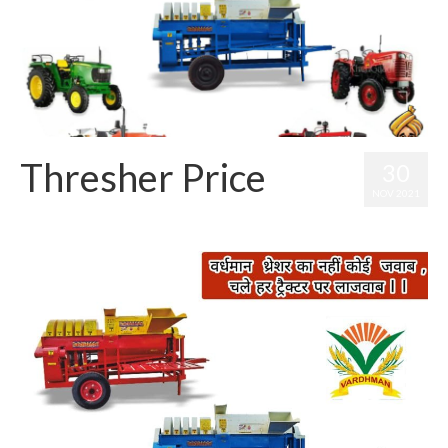
Thresher Price
30
NOV 2021
posted in:
Thresher Price
|
0